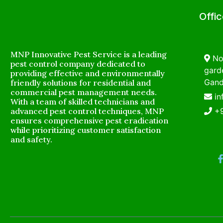
Offi
MNP Innovative Pest Service is a leading
No
pest control company dedicated to
garde
providing effective and environmentally
Gand
friendly solutions for residential and
commercial pest management needs.
i
With a team of skilled technicians and
advanced pest control techniques, MNP
+
ensures comprehensive pest eradication
while prioritizing customer satisfaction
and safety.