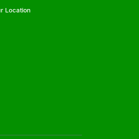
r Location