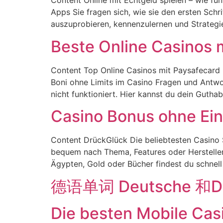
Content Online mit Echtgeld spielen – wie fu
Apps Sie fragen sich, wie sie den ersten Sch
auszuprobieren, kennenzulernen und Strategie
Beste Online Casinos 
Content Top Online Casinos mit Paysafecard u
Boni ohne Limits im Casino Fragen und Antw
nicht funktioniert. Hier kannst du dein Gut
Casino Bonus ohne Ei
Content DrückGlück Die beliebtesten Casino Sp
bequem nach Thema, Features oder Hersteller 
Ägypten, Gold oder Bücher findest du schnell 
德语单词 Deutsche 和
Die besten Mobile Cas