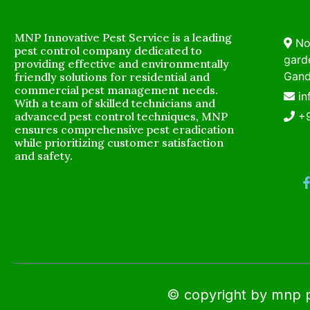
MNP Innovative Pest Service is a leading
No
pest control company dedicated to
garde
providing effective and environmentally
Gand
friendly solutions for residential and
commercial pest management needs.
i
With a team of skilled technicians and
advanced pest control techniques, MNP
+
ensures comprehensive pest eradication
while prioritizing customer satisfaction
and safety.
© copyright by mnp pes